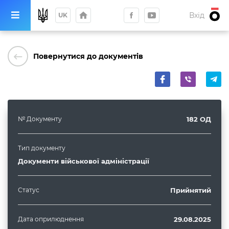
home
Вхід
UK
keyboard_backspace
Повернутися до документів
№ Документу
182 ОД
Тип документу
Документи військової адміністрації
Статус
Прийнятий
Дата оприлюднення
29.08.2025