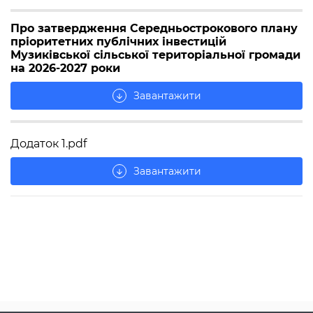
Про затвердження Середньострокового плану
пріоритетних публічних інвестицій
Музиківської сільської територіальної громади
на 2026-2027 роки
Завантажити
arrow_downward
Додаток 1.pdf
Завантажити
arrow_downward