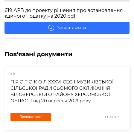
619 АРВ до проекту рішення про встановлення
єдиного податку на 2020.pdf
Завантажити
arrow_downward
Пов’язані документи
36
П Р О Т О К О Л ХХХVІ СЕСІЇ МУЗИКІВСЬКОЇ
СІЛЬСЬКОЇ РАДИ СЬОМОГО СКЛИКАННЯ
БІЛОЗЕРСЬКОГО РАЙОНУ ХЕРСОНСЬКОЇ
ОБЛАСТІ від 20 вересня 2019 року
19.09.2019
Протокол сесії