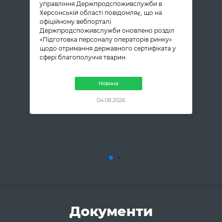
управління Держпродспоживслужби в
Херсонській області повідомляє, що на
офіційному вебпорталі
Держпродспоживслужби оновлено розділ
«Підготовка персоналу операторів ринку»
щодо отримання державного сертифіката у
сфері благополуччя тварин.
Новина
04.08.2026
Документи