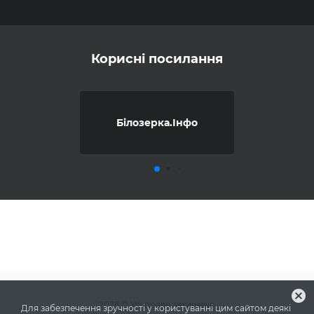
Корисні посилання
Білозерка.Інфо
cancel
2026
© Усі права захищено
Для забезпечення зручності у користуванні цим сайтом деякі