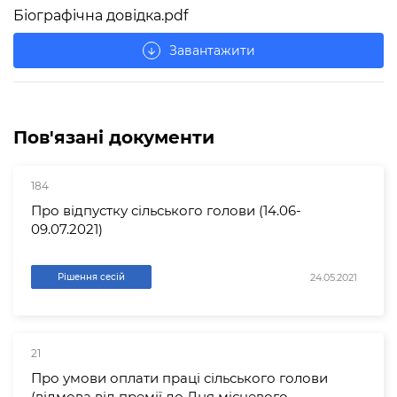
Біографічна довідка.pdf
Завантажити
arrow_downward
Пов'язані документи
184
Про відпустку сільського голови (14.06-
09.07.2021)
24.05.2021
Рішення сесій
21
Про умови оплати праці сільського голови
(відмова від премії до Дня місцевого