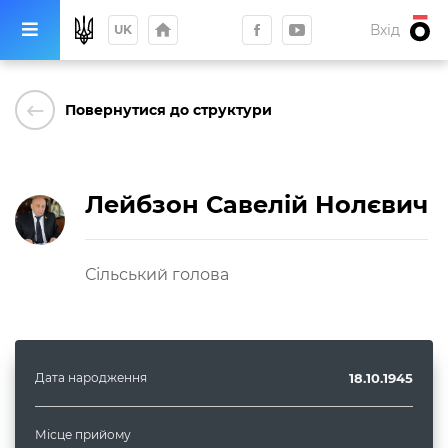
home
Вхід
UK
keyboard_backspace
Повернутися до структури
Лейбзон
Савелій
Нолєвич
Сільський голова
Дата народження
18.10.1945
Місце прийому