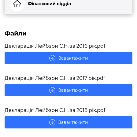
Фінансовий відділ
Файли
Декларація Лейбзон С.Н. за 2016 рік.pdf
Завантажити
arrow_downward
Декларація Лейбзон С.Н. за 2017 рік.pdf
Завантажити
arrow_downward
Декларація Лейбзон С.Н. за 2018 рік.pdf
Завантажити
arrow_downward