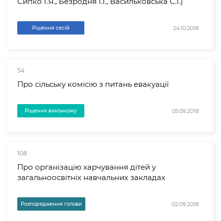
Сипко Г.Я., Безродня І.І., Васильковська С.І.)
24.10.2018
Рішення сесій
54
Про сільську комісію з питань евакуації
05.09.2018
Рішення виконкому
108
Про організацію харчування дітей у
загальноосвітніх навчальних закладах
02.09.2018
Розпорядження голови