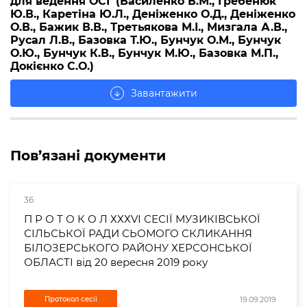
для ведення ОСГ (Василенко В.М., Гребенюк
Ю.В., Каретіна Ю.Л., Деніженко О.Д., Деніженко
О.В., Бажик В.В., Третьякова М.І., Мизгала А.В.,
Русал Л.В., Базовка Т.Ю., Бунчук О.М., Бунчук
О.Ю., Бунчук К.В., Бунчук М.Ю., Базовка М.П.,
Докієнко С.О.)
Завантажити
arrow_downward
Пов’язані документи
36
П Р О Т О К О Л ХХХVІ СЕСІЇ МУЗИКІВСЬКОЇ
СІЛЬСЬКОЇ РАДИ СЬОМОГО СКЛИКАННЯ
БІЛОЗЕРСЬКОГО РАЙОНУ ХЕРСОНСЬКОЇ
ОБЛАСТІ від 20 вересня 2019 року
19.09.2019
Протокол сесії