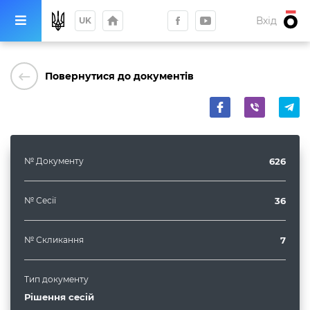
home
Вхід
UK
keyboard_backspace
Повернутися до документів
№ Документу
626
№ Сесії
36
№ Скликання
7
Тип документу
Рішення сесій