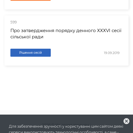
599
Про затвердження порядку денного ХХХVІ сесії
сільської ради
19.09.2019
Рішення сесій
cancel
2026
© Усі права захищено
Для забезпечення зручності у користуванні цим сайтом деякі
сервіси використовують технологічні особливості, а саме -