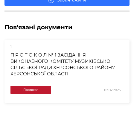
Завантажити
arrow_downward
Пов’язані документи
1
П Р О Т О К О Л № 1 ЗАСІДАННЯ
ВИКОНАВЧОГО КОМІТЕТУ МУЗИКІВСЬКОЇ
СІЛЬСЬКОЇ РАДИ ХЕРСОНСЬКОГО РАЙОНУ
ХЕРСОНСЬКОЇ ОБЛАСТІ
02.02.2023
Протокол