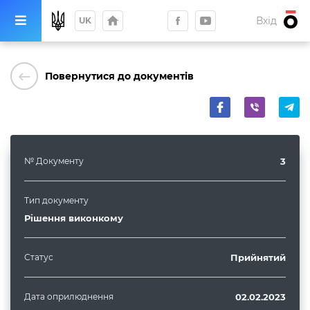
home
Вхід
UK
keyboard_backspace
Повернутися до документів
№ Документу
3
Тип документу
Рішення виконкому
Статус
Прийнятий
Дата оприлюднення
02.02.2023