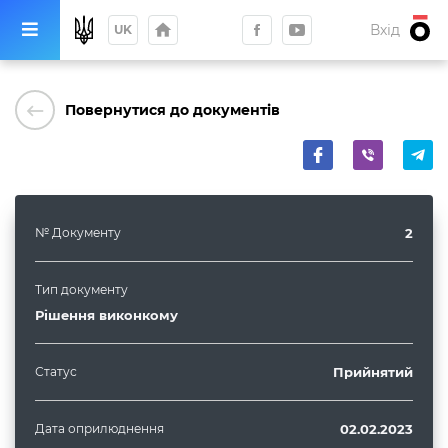
home
Вхід
UK
keyboard_backspace
Повернутися до документів
№ Документу
2
Тип документу
Рішення виконкому
Статус
Прийнятий
Дата оприлюднення
02.02.2023