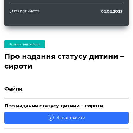
Дата прийняття
02.02.2023
Рішення виконкому
Про надання статусу дитини –
сироти
Файли
Про надання статусу дитини – сироти
Завантажити
arrow_downward