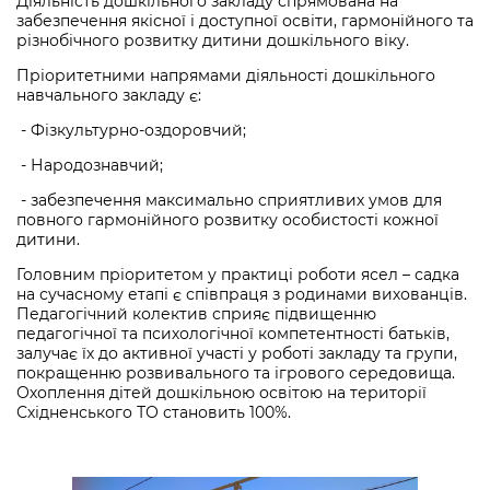
Діяльність дошкільного закладу спрямована на
забезпечення якісної і доступної освіти, гармонійного та
різнобічного розвитку дитини дошкільного віку.
Пріоритетними напрямами діяльності дошкільного
навчального закладу є:
- Фізкультурно-оздоровчий;
- Народознавчий;
- забезпечення максимально сприятливих умов для
повного гармонійного розвитку особистості кожної
дитини.
Головним пріоритетом у практиці роботи ясел – садка
на сучасному етапі є співпраця з родинами вихованців.
Педагогічний колектив сприяє підвищенню
педагогічної та психологічної компетентності батьків,
залучає їх до активної участі у роботі закладу та групи,
покращенню розвивального та ігрового середовища.
Охоплення дітей дошкільною освітою на території
Східненського ТО становить 100%.