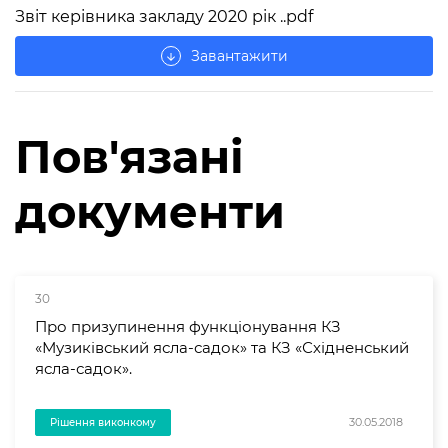
Звіт керівника закладу 2020 рік ..pdf
Завантажити
arrow_downward
Пов'язані
документи
30
Про призупинення функціонування КЗ
«Музиківський ясла-садок» та КЗ «Східненський
ясла-садок».
30.05.2018
Рішення виконкому