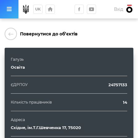
home
Вхід
UK
keyboard_backspace
Повернутися до об’єктів
Галузь
Освіта
ЄДРПОУ
24757133
Кількість працівників
14
Адреса
Східне, ім.Т.Г.Шевченка 17, 75020