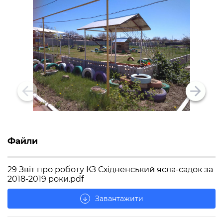
Файли
29 Звіт про роботу КЗ Східненський ясла-садок за
2018-2019 роки.pdf
Завантажити
arrow_downward