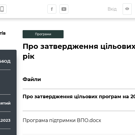
hone_iphone
Вхід
visibility
тів
Програми
Про затвердження цільових
рік
46ОД
Файли
Про затвердження цільових програм на 20
ятий
Програма підтримки ВПО.docx
2.2023