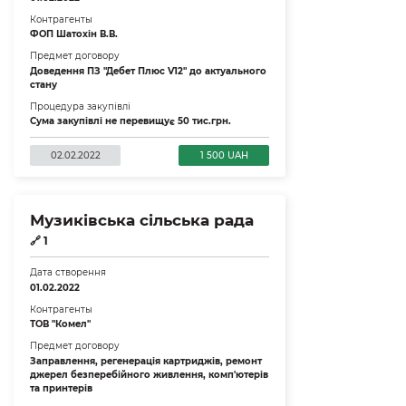
Контрагенты
ФОП Шатохін В.В.
Предмет договору
Доведення ПЗ "Дебет Плюс V12" до актуального
стану
Процедура закупівлі
Сума закупівлі не перевищує 50 тис.грн.
02.02.2022
1 500 UAH
Музиківська сільська рада
🔗
1
Дата створення
01.02.2022
Контрагенты
ТОВ "Комел"
Предмет договору
Заправлення, регенерація картриджів, ремонт
джерел безперебійного живлення, комп'ютерів
та принтерів