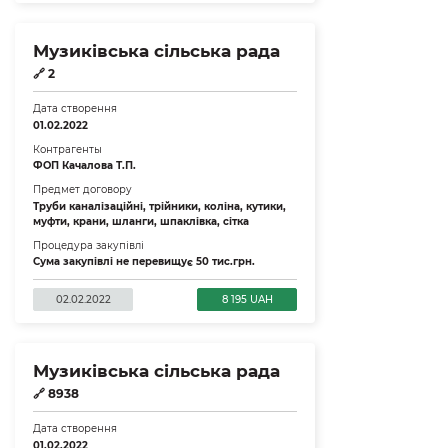
Музиківська сільська рада
🔗
2
Дата створення
01.02.2022
Контрагенты
ФОП Качалова Т.П.
Предмет договору
Труби каналізаційні, трійники, коліна, кутики,
муфти, крани, шланги, шпаклівка, сітка
Процедура закупівлі
Сума закупівлі не перевищує 50 тис.грн.
02.02.2022
8 195 UAH
Музиківська сільська рада
🔗
8938
Дата створення
01.02.2022