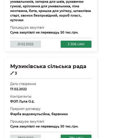
умивальників, затирка для швів, рукавички
гумові, кріплення для умивальника, піна
монтажна, бита, кришка для унітазу, шпаклівка
старт, звонок безпровідний, короб пласт.,
куточки
Процедура закупівлі
Сума закупівлі не перевищує 50 тис.грн.
21.02.2022
3 306 UAH
Музиківська сільська рада
🔗
3
Дата створення
17.02.2022
Контрагенты
ФОП Лєпа О.Є.
Предмет договору
Фарба водоемульсійна, барвники
Процедура закупівлі
Сума закупівлі не перевищує 50 тис.грн.