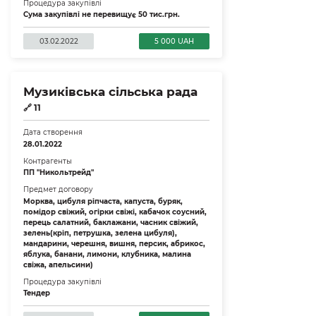
Процедура закупівлі
Сума закупівлі не перевищує 50 тис.грн.
03.02.2022
5 000 UAH
Музиківська сільська рада
🔗
11
Дата створення
28.01.2022
Контрагенты
ПП "Никольтрейд"
Предмет договору
Морква, цибуля ріпчаста, капуста, буряк,
помідор свіжий, огірки свіжі, кабачок соусний,
перець салатний, баклажани, часник свіжий,
зелень(кріп, петрушка, зелена цибуля),
мандарини, черешня, вишня, персик, абрикос,
яблука, банани, лимони, клубника, малина
свіжа, апельсини)
Процедура закупівлі
Тендер