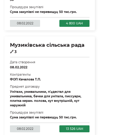
Процедура закупівлі
Сума закупівлі не перевищує 50 тис.грн.
08.02.2022
4 800 UAH
Музиківська сільська рада
🔗
3
Дата створення
08.02.2022
Контрагенты
ФОП Качалова Т.П.
Предмет договору
Унітази, умивальники, п'єдестал для
умивальника, бачки для унітала, писсуари,
плитка керам. полова, кут внутрішній, кут
наружній
Процедура закупівлі
Сума закупівлі не перевищує 50 тис.грн.
08.02.2022
13 526 UAH