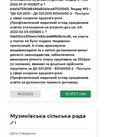
2022-01-21-002627-a ?
bde1a7318068486a85a1ece671215063; Тендер №2 –
“ДК 021:2015 – ДК 021:2015 85140000-2 - Послуги
у сфері охорони здоров’я різні
(Профілактичний медичний огляд працівників
освіти) оголошення на prozorro.gov.ua: UA-
2022-02-03-005655-c ?
0eb55144550e4c1485c4e699b95cbc65, на участь
у торгах не було подано тендерних
пропозицій. А отже, враховуючи
вищевикладене та з метою дотримання вимог
діючого законодавства, забезпечення
виконання річного плану закупівель на 2022рік
(зі змінами), вважаю за доцільне здійснити
закупівлю за ДК 021:2015 - 85140000-2 - Послуги
у сфері охорони здоров’я різні
(Профілактичний медичний огляд працівників
освіти за допомогою прямого договору.
16.02.2022
92 675.7 UAH
Музиківська сільська рада
🔗
1
Дата створення