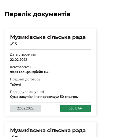
Перелік документів
Музиківська сільська рада
🔗
5
Дата створення
22.02.2022
Контрагенты
ФОП Гельфандбейн Б.Л.
Предмет договору
Табелі
Процедура закупівлі
Сума закупівлі не перевищує 50 тис.грн.
22.02.2022
538 UAH
Музиківська сільська рада