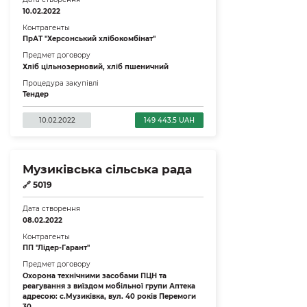
10.02.2022
Контрагенты
ПрАТ "Херсонський хлібокомбінат"
Предмет договору
Хліб цільнозерновий, хліб пшеничний
Процедура закупівлі
Тендер
10.02.2022
149 443.5 UAH
Музиківська сільська рада
🔗
5019
Дата створення
08.02.2022
Контрагенты
ПП "Лідер-Гарант"
Предмет договору
Охорона технічними засобами ПЦН та
реагування з виїздом мобільної групи Аптека
адресою: с.Музиківка, вул. 40 років Перемоги
30