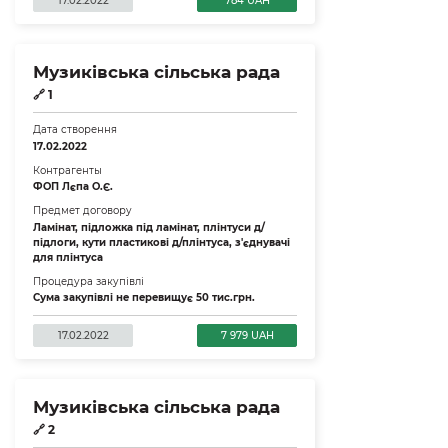
17.02.2022
784 UAH
Музиківська сільська рада
🔗
1
Дата створення
17.02.2022
Контрагенты
ФОП Лєпа О.Є.
Предмет договору
Ламінат, підложка під ламінат, плінтуси д/
підлоги, кути пластикові д/плінтуса, з'єднувачі
для плінтуса
Процедура закупівлі
Сума закупівлі не перевищує 50 тис.грн.
17.02.2022
7 979 UAH
Музиківська сільська рада
🔗
2