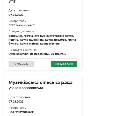
🔗
13
Дата створення
07.02.2022
Контрагенты
ПП "Никольтрейд"
Предмет договору
Борошно, гречка, кус-кус, кукурудзяна крупа,
пшоно, крупа пшенична, крупа перлова, крупа
булгур, крупа ячнева, крупа вівсяна
Процедура закупівлі
Сума закупівлі не перевищує 50 тис.грн.
07.02.2022
118 323.3 UAH
Музиківська сільська рада
🔗
6505180800002461
Дата створення
07.02.2022
Контрагенты
ПАТ "Укртелеком"