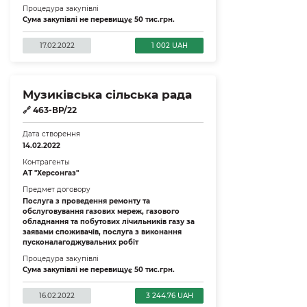
Процедура закупівлі
Сума закупівлі не перевищує 50 тис.грн.
17.02.2022
1 002 UAH
Музиківська сільська рада
🔗
463-ВР/22
Дата створення
14.02.2022
Контрагенты
АТ "Херсонгаз"
Предмет договору
Послуга з проведення ремонту та
обслуговування газових мереж, газового
обладнання та побутових лічильників газу за
заявами споживачів, послуга з виконання
пусконалагоджувальних робіт
Процедура закупівлі
Сума закупівлі не перевищує 50 тис.грн.
16.02.2022
3 244.76 UAH