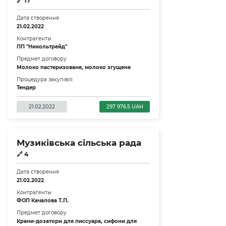
🔗
17
Дата створення
21.02.2022
Контрагенты
ПП "Никольтрейд"
Предмет договору
Молоко пастеризоване, молоко згущене
Процедура закупівлі
Тендер
21.02.2022
297 976.5 UAH
Музиківська сільська рада
🔗
4
Дата створення
21.02.2022
Контрагенты
ФОП Качалова Т.П.
Предмет договору
Крани-дозатори для писсуара, сифони для