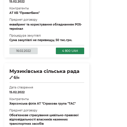
15.02.2022
Контрагенты
АТ КБ "ПриватБанк"
Предмет договору
еквайринг та користування обладнанням POS-
термінал
Процедура закупівлі
Сума закупівлі не перевищує 50 тис.грн.
16.02.2022
4 800 UAH
Музиківська сільська рада
🔗
б/н
Дата створення
15.02.2022
Контрагенты
Херсонська філія АТ "Страхова група "ТАС"
Предмет договору
Обов'язкове страхування цивільно-правової
відповідальності власників наземних
транспортних засобів