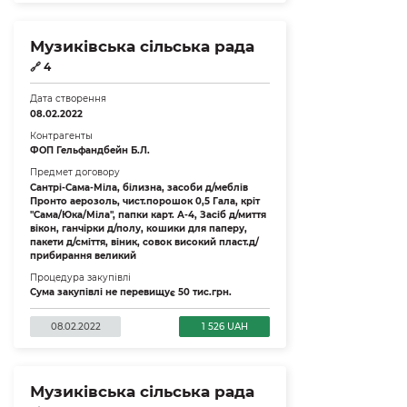
Музиківська сільська рада
🔗
4
Дата створення
08.02.2022
Контрагенты
ФОП Гельфандбейн Б.Л.
Предмет договору
Сантрі-Сама-Міла, білизна, засоби д/меблів
Пронто аерозоль, чист.порошок 0,5 Гала, кріт
"Сама/Юка/Міла", папки карт. А-4, Засіб д/миття
вікон, ганчірки д/полу, кошики для паперу,
пакети д/сміття, віник, совок високий пласт.д/
прибирання великий
Процедура закупівлі
Сума закупівлі не перевищує 50 тис.грн.
08.02.2022
1 526 UAH
Музиківська сільська рада