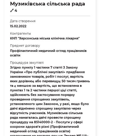
Музиківська сільська рада
🔗
4
Дата створення
15.02.2022
Контрагенты
КНП "Херсонська міська клінічна лікарня"
Предмет договору
Профілактичний медичний огляд працівників
освіти
Процедура закупівлі
Згідно пункту 1 частини 7 статті 3 Закону
України «Про публічні закупівлі» придбання
замовником товарів, робіт і послуг, вартість
яких дорівнює або перевищує 50 тисяч гривень
та є меншою за вартість, що встановлена в
пунктах 1 та 2 частини першої цієї статті,
здійснюють без застосування порядку
проведення спрощених закупівель,
установленого цим Законом, у разі, якщо було
двічі відмінено спрощену закупівлю через
відсутність учасників. Музиківська сільська
рада намагалась двічі провести спрощену
процедуру на 85140000-2 - Послуги у сфері
охорони здоров’я різні (Профілактичний
медичний огляд працівників освіти)
оголошення на prozorro.gov.ua: Тендер №1 UA-