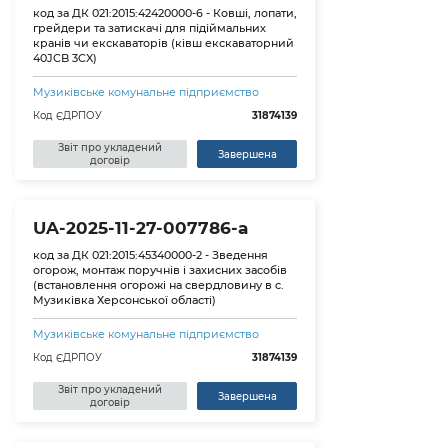
код за ДК 021:2015:42420000-6 - Ковші, лопати,
грейдери та затискачі для підіймальних
кранів чи екскаваторів (ківш екскаваторний
40JCB 3CX)
Музиківське комунальне підприємство
Код ЄДРПОУ
31874139
Звіт про укладений
Завершена
договір
UA-2025-11-27-007786-a
код за ДК 021:2015:45340000-2 - Зведення
огорож, монтаж поручнів і захисних засобів
(встановлення огорожі на свердловину в с.
Музиківка Херсонської області)
Музиківське комунальне підприємство
Код ЄДРПОУ
31874139
Звіт про укладений
Завершена
договір