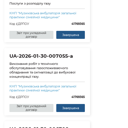
Послуги з розподілу газу
КНП "Музиківська амбулаторія загальної
практики сімейної медицини"
Код ЄДРПОУ
41769365
Звіт про укладений
Завершена
договір
UA-2026-01-30-007055-a
Виконання робіт з технічного
обслуговування газоспоживаючого
обладнання та сигналізації до вибухової
концентрації газу.
КНП "Музиківська амбулаторія загальної
практики сімейної медицини"
Код ЄДРПОУ
41769365
Звіт про укладений
Завершена
договір