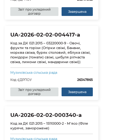
Звіт про укладений
Завершена
договір
UA-2026-02-02-004417-a
Код за ДК 021:2015 – 03220000-9 - Овочі,
фрукти та горіхи (Огірки свіжі, Банани,
морква свіжа, буряк столовий, яблука свіжі,
помідори (томати) свіжі, цибуля ріпчаста
свіжа, лимони свіжі, мандарини свіжі))
Музиківська сільська рада
Код ЄДРПОУ
26347865
Звіт про укладений
Завершена
договір
UA-2026-02-02-000340-a
Код за ДК 021:2015 – 15110000-2 - М’ясо (Філе
куряче, заморожене)
Музиківська сільська рада