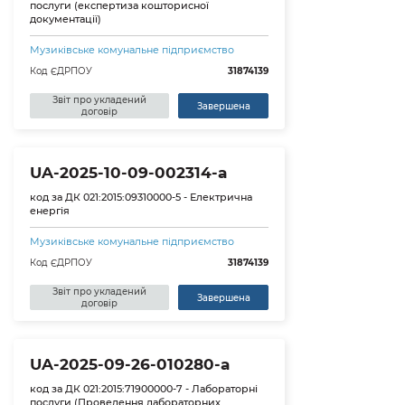
послуги (експертиза кошторисної
документації)
Музиківське комунальне підприємство
Код ЄДРПОУ
31874139
Звіт про укладений
Завершена
договір
UA-2025-10-09-002314-a
код за ДК 021:2015:09310000-5 - Електрична
енергія
Музиківське комунальне підприємство
Код ЄДРПОУ
31874139
Звіт про укладений
Завершена
договір
UA-2025-09-26-010280-a
код за ДК 021:2015:71900000-7 - Лабораторні
послуги (Проведення лабораторних