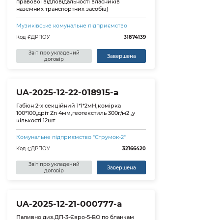
правової відповідальності власників
наземних транспортних засобів)
Музиківське комунальне підприємство
Код ЄДРПОУ
31874139
Звіт про укладений
Завершена
договір
UA-2025-12-22-018915-a
Габіон 2-х секційний 1*1*2мН,комірка
100*100,дріт Zn 4мм,геотекстиль 300г/м2 ,у
кількості 12шт
Комунальне підприємство "Струмок-2"
Код ЄДРПОУ
32166420
Звіт про укладений
Завершена
договір
UA-2025-12-21-000777-a
Паливно диз.ДП-3-Євро-5-ВО по бланкам