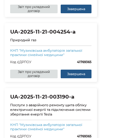
Звіт про укладений
Завершена
договір
UA-2025-11-21-004254-a
Природній газ
КНП "Музиківська амбулаторія загальної
практики сімейної медицини"
Код ЄДРПОУ
41769365
Звіт про укладений
Завершена
договір
UA-2025-11-21-003190-a
Послуги з аварійного ремонту щита обліку
електричної енергії та підключення системи
зберігання енергії Tesla
КНП "Музиківська амбулаторія загальної
практики сімейної медицини"
Код ЄДРПОУ
41769365