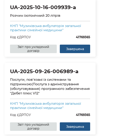
UA-2025-10-16-009939-a
Розчин ізотонічний 20 літрів
КНП "Музиківська амбулаторія загальної
практики сімейної медицини"
Код ЄДРПОУ
41769365
Звіт про укладений
Завершена
договір
UA-2025-09-26-006989-a
Послуги, пов’язані із системами та
підтримкою(Послуга з адміністрування
(обслуговування) програмного забезпечення
"Дебет плюс V12"
КНП "Музиківська амбулаторія загальної
практики сімейної медицини"
Код ЄДРПОУ
41769365
Звіт про укладений
Завершена
договір