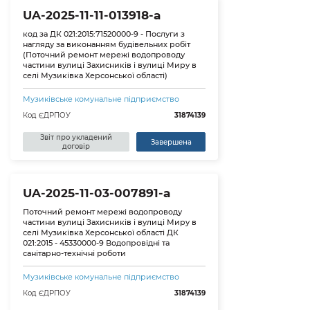
UA-2025-11-11-013918-a
код за ДК 021:2015:71520000-9 - Послуги з
нагляду за виконанням будівельних робіт
(Поточний ремонт мережі водопроводу
частини вулиці Захисників і вулиці Миру в
селі Музиківка Херсонської області)
Музиківське комунальне підприємство
Код ЄДРПОУ
31874139
Звіт про укладений
Завершена
договір
UA-2025-11-03-007891-a
Поточний ремонт мережі водопроводу
частини вулиці Захисників і вулиці Миру в
селі Музиківка Херсонської області ДК
021:2015 - 45330000-9 Водопровідні та
санітарно-технічні роботи
Музиківське комунальне підприємство
Код ЄДРПОУ
31874139