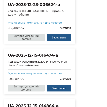
UA-2025-12-23-006624-a
код за ДК 021:2015:44310000-6 - Вироби з
дроту (Габіони)
Музиківське комунальне підприємство
Код ЄДРПОУ
31874139
Звіт про укладений
Завершена
договір
UA-2025-12-15-016474-a
код за ДК 021:2015:39522200-9 - Маскувальні
сітки (Сітка затіняюча)
Музиківське комунальне підприємство
Код ЄДРПОУ
31874139
Звіт про укладений
Завершена
договір
UA-2025-12-15-014864-a