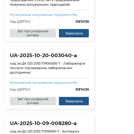
працездатності осіб, які є працівниками
пожежно-рятувальних підрозділів)
Музиківське комунальне підприємство
Код ЄДРПОУ
31874139
Звіт про укладений
Завершена
договір
UA-2025-10-20-003040-a
код за ДК 021:2015:71900000-7 - Лабораторні
послуги (проведення лабораторних
досліджень)
Музиківське комунальне підприємство
Код ЄДРПОУ
31874139
Звіт про укладений
Завершена
договір
UA-2025-10-09-008280-a
код за ДК 021:2015:71319000-7 - Експертні