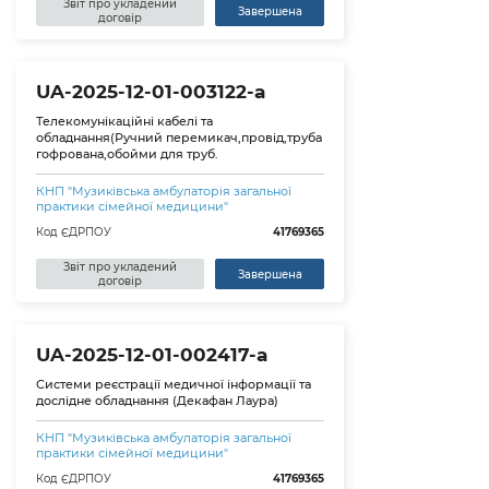
Звіт про укладений
Завершена
договір
UA-2025-12-01-003122-a
Телекомунікаційні кабелі та
обладнання(Ручний перемикач,провід,труба
гофрована,обойми для труб.
КНП "Музиківська амбулаторія загальної
практики сімейної медицини"
Код ЄДРПОУ
41769365
Звіт про укладений
Завершена
договір
UA-2025-12-01-002417-a
Системи реєстрації медичної інформації та
дослідне обладнання (Декафан Лаура)
КНП "Музиківська амбулаторія загальної
практики сімейної медицини"
Код ЄДРПОУ
41769365