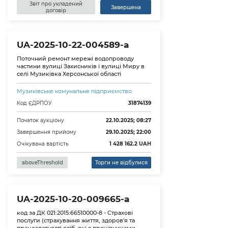
Звіт про укладений
Завершена
договір
UA-2025-10-22-004589-a
Поточний ремонт мережі водопроводу
частини вулиці Захисників і вулиці Миру в
селі Музиківка Херсонської області
Музиківське комунальне підприємство
Код ЄДРПОУ
31874139
Початок аукціону
22.10.2025; 08:27
Завершення прийому
29.10.2025; 22:00
Очікувана вартість
1 428 162.2
UAH
aboveThreshold
Торги не відбулися
UA-2025-10-20-009665-a
код за ДК 021:2015:66510000-8 - Страхові
послуги (страхування життя, здоров'я та