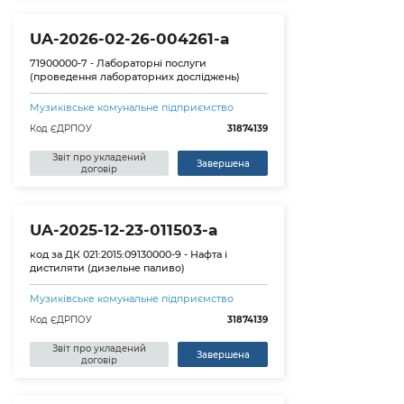
UA-2026-02-26-004261-a
71900000-7 - Лабораторні послуги
(проведення лабораторних досліджень)
Музиківське комунальне підприємство
Код ЄДРПОУ
31874139
Звіт про укладений
Завершена
договір
UA-2025-12-23-011503-a
код за ДК 021:2015:09130000-9 - Нафта і
дистиляти (дизельне паливо)
Музиківське комунальне підприємство
Код ЄДРПОУ
31874139
Звіт про укладений
Завершена
договір