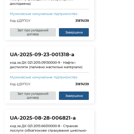
досліджень)
Музиківське комунальне підприємство
Код ЄДРПОУ
31874139
Звіт про укладений
Завершена
договір
UA-2025-09-23-001318-a
код за ДК 021:2015:09130000-9 - Нафта і
дистиляти (паливно мастильні матеріали)
Музиківське комунальне підприємство
Код ЄДРПОУ
31874139
Звіт про укладений
Завершена
договір
UA-2025-08-28-006821-a
код за ДК 021:2015:66510000-8 - Страхові
послуги (обов'язкове страхування цивільно-