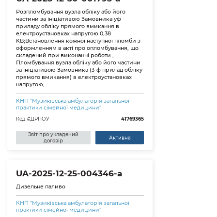
Розпломбування вузла обліку або його
частини за ініціативою Замовника уф
приладу обліку прямого вмикання в
електроустановках напругою 0,38
KB;Встановлення кожної наступної пломби з
оформленням в акті про опломбування, що
складений при виконанні роботи ;
Пломбування вузла обліку або його частини
за ініціативою Замовника (3-ф прилад обліку
прямого вмикання) в електроустановках
напругою;
КНП "Музиківська амбулаторія загальної
практики сімейної медицини"
Код ЄДРПОУ
41769365
Звіт про укладений
Активна
договір
UA-2025-12-25-004346-a
Дизельне паливо
КНП "Музиківська амбулаторія загальної
практики сімейної медицини"