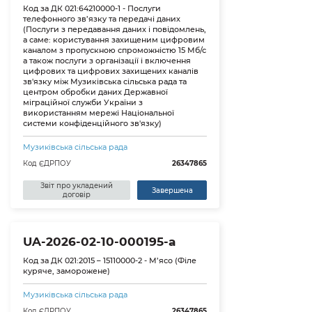
Код за ДК 021:64210000-1 - Послуги
телефонного зв’язку та передачі даних
(Послуги з передавання даних і повідомлень,
а саме: користування захищеним цифровим
каналом з пропускною спроможністю 15 Мб/с
а також послуги з організації і включення
цифрових та цифрових захищених каналів
зв'язку між Музиківська сільська рада та
центром обробки даних Державної
міграційної служби України з
використанням мережі Національної
системи конфіденційного зв'язку)
Музиківська сільська рада
Код ЄДРПОУ
26347865
Звіт про укладений
Завершена
договір
UA-2026-02-10-000195-a
Код за ДК 021:2015 – 15110000-2 - М’ясо (Філе
куряче, заморожене)
Музиківська сільська рада
Код ЄДРПОУ
26347865