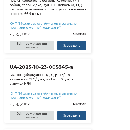
послуг(Херсонська область, Херсонський
район, село Східне, вул. Т.Г. Шевченка, 19, (
частина нежитлового приміщення загальною
площею 66,9 кв.м)
КНП "Музиківська амбулаторія загальної
практики сімейної медицини"
Код ЄДРПОУ
41769365
Звіт про укладений
Завершена
договір
UA-2025-10-23-005345-a
БІОЛІК Туберкулін ППД-Л, р-н д/ін з
активністю 2ТО/доза, по 1 мл (10 доз) в
ампулах №10
КНП "Музиківська амбулаторія загальної
практики сімейної медицини"
Код ЄДРПОУ
41769365
Звіт про укладений
Завершена
договір