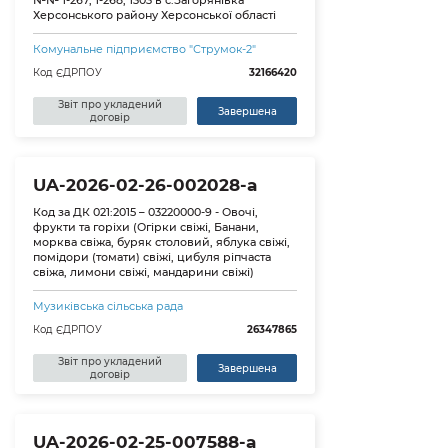
№№ 1-267, 1-268, 1303 в с.Загорянівка
Херсонського району Херсонської області
Комунальне підприємство "Струмок-2"
Код ЄДРПОУ
32166420
Звіт про укладений
Завершена
договір
UA-2026-02-26-002028-a
Код за ДК 021:2015 – 03220000-9 - Овочі,
фрукти та горіхи (Огірки свіжі, Банани,
морква свіжа, буряк столовий, яблука свіжі,
помідори (томати) свіжі, цибуля ріпчаста
свіжа, лимони свіжі, мандарини свіжі)
Музиківська сільська рада
Код ЄДРПОУ
26347865
Звіт про укладений
Завершена
договір
UA-2026-02-25-007588-a