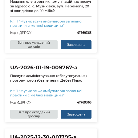
Надання електронних комунікаційних послуг
за адресою: с. Музиківка, вул. Перемоги, 20
зі швидкістю до 20 Мбіт/с.
КНП "Музиківська амбулаторія загальної
практики сімейної медицини"
Код ЄДРПОУ
41769365
Звіт про укладений
Завершена
договір
UA-2026-01-19-009767-a
Послуг з адміністрування (обслуговування)
програмного забезпечення Дебет Плюс
КНП "Музиківська амбулаторія загальної
практики сімейної медицини"
Код ЄДРПОУ
41769365
Звіт про укладений
Завершена
договір
UA-2025-12-30-001795-a