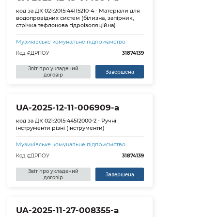
код за ДК 021:2015:44115210-4 - Матеріали для
водопровідних систем (білизна, запірник,
стрічка тефлонова гідроізоляційна)
Музиківське комунальне підприємство
Код ЄДРПОУ
31874139
Звіт про укладений
Завершена
договір
UA-2025-12-11-006909-a
код за ДК 021:2015:44512000-2 - Ручні
інструменти різні (інструменти)
Музиківське комунальне підприємство
Код ЄДРПОУ
31874139
Звіт про укладений
Завершена
договір
UA-2025-11-27-008355-a