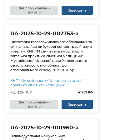
Звіт про укладений
Завершена
договір
UA-2025-10-29-002753-a
Підготовка газоспоживаючого обладнання та
сигналізації до вибухової концентрації газу в
котельні КНП "Музиківська амбулаторія
загальної практики сімейної медицини"
Музиківської сільської ради Херсонського
району Херсонської області, до
опалювального сезону 2025-2026pp.
КНП "Музиківська амбулаторія загальної
практики сімейної медицини"
Код ЄДРПОУ
41769365
Звіт про укладений
Завершена
договір
UA-2025-10-29-001960-a
Відшкодувпання комунальних